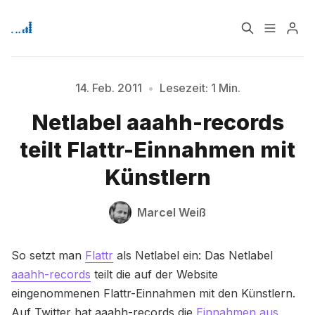
Home
Über
14. Feb. 2011
•
Lesezeit: 1 Min.
Bitte geben Sie mindestens 3 Zeichen ein
Netlabel aaahh-records
Signup
teilt Flattr-Einnahmen mit
Künstlern
Marcel Weiß
So setzt man
Flattr
als Netlabel ein: Das Netlabel
aaahh-records
teilt die auf der Website
eingenommenen Flattr-Einnahmen mit den Künstlern.
Auf Twitter hat aaahh-records die
Einnahmen aus