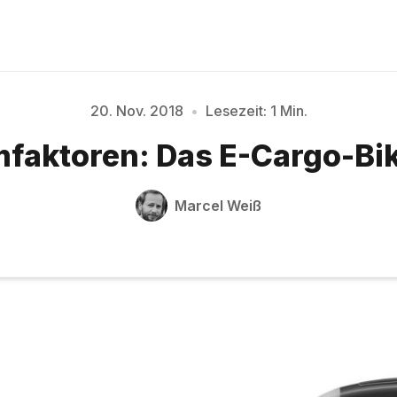
20. Nov. 2018
•
Lesezeit: 1 Min.
faktoren: Das E-Cargo-Bi
Bitte geben Sie mindestens 3 Zeichen ein
Marcel Weiß