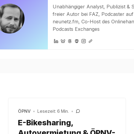
Unabhängiger Analyst, Publizist & 
freier Autor bei FAZ, Podcaster auf
neunetz.fm, Co-Host des Onlinehan
Podcasts Exchanges
ÖPNV
•
Lesezeit: 6 Min.
•
E-Bikesharing,
Autovermietung & ÖPNV-