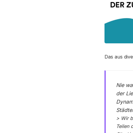
Das aus div
Nie wa
der Li
Dynami
Städte
> Wir b
Teilen