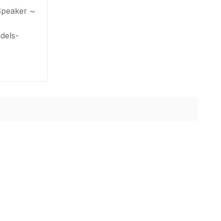
Speaker ~
dels-