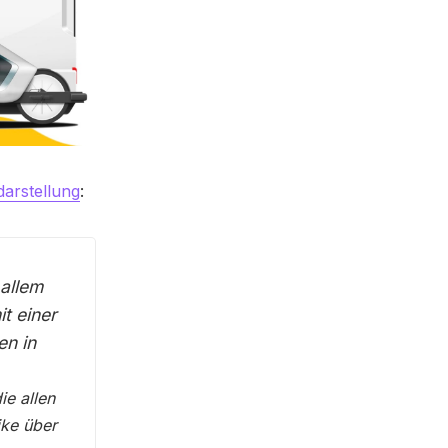
darstellung
:
 allem
t einer
en in
ie allen
ike über