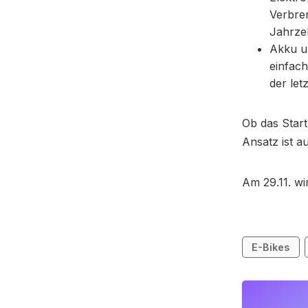
Verbre
Jahrze
Akku u
einfac
der let
Ob das Start
Ansatz ist a
Am 29.11. wi
E-Bikes