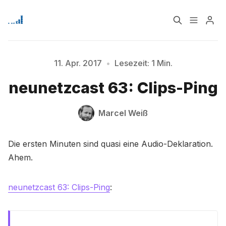
Home
Über
11. Apr. 2017
•
Lesezeit: 1 Min.
Bitte geben Sie mindestens 3 Zeichen ein
neunetzcast 63: Clips-Ping
Signup
Marcel Weiß
Die ersten Minuten sind quasi eine Audio-Deklaration.
Ahem.
neunetzcast 63: Clips-Ping
: