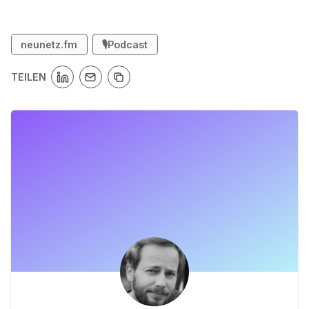
neunetz.fm
🎙️Podcast
TEILEN