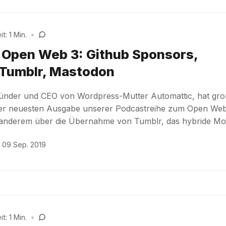
t: 1 Min.
•
t Open Web 3: Github Sponsors,
Tumblr, Mastodon
ünder und CEO von Wordpress-Mutter Automattic, hat gr
 der neuesten Ausgabe unserer Podcastreihe zum Open We
 anderem über die Übernahme von Tumblr, das hybride Mo
09 Sep. 2019
t: 1 Min.
•