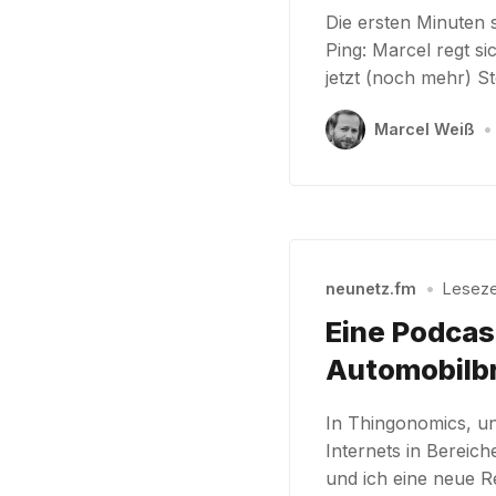
Die ersten Minuten 
Ping: Marcel regt s
jetzt (noch mehr) Sto
Marcel Weiß
•
neunetz.fm
•
Lesezei
Eine Podcas
Automobilb
In Thingonomics, u
Internets in Bereic
und ich eine neue R