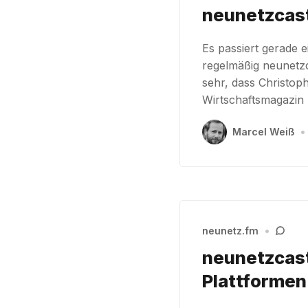
neunetzcast
Es passiert gerade e
regelmäßig neunetzc
sehr, dass Christo
Wirtschaftsmagazin
Marcel Weiß
•
neunetz.fm
•
neunetzcast
Plattformen