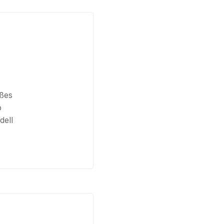
oßes
b
dell