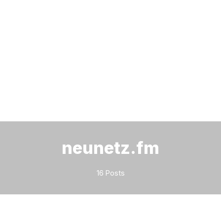
Bitte geben Sie mindestens 3 Zeichen ein
neunetz.fm
16 Posts