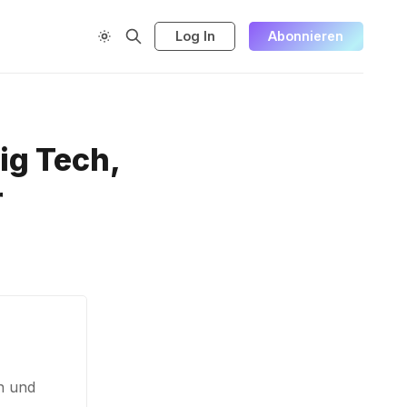
Log In
Abonnieren
Big Tech,
r
en und