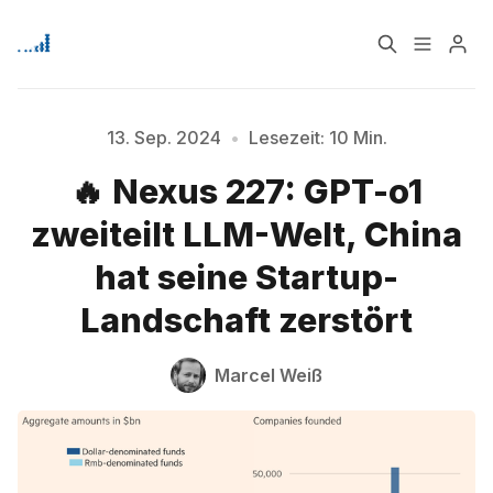
Home
Über
13. Sep. 2024
•
Lesezeit: 10 Min.
Bitte geben Sie mindestens 3 Zeichen ein
🔥 Nexus 227: GPT-o1
Signup
zweiteilt LLM-Welt, China
hat seine Startup-
Landschaft zerstört
Marcel Weiß