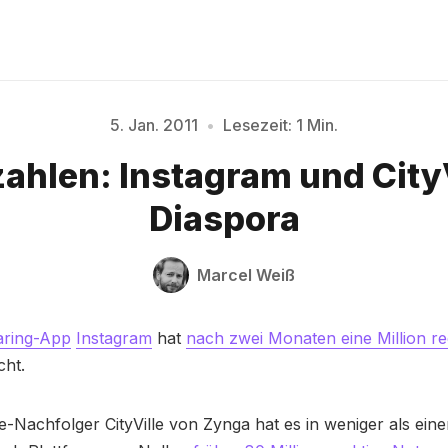
5. Jan. 2011
•
Lesezeit: 1 Min.
Bitte geben Sie mindestens 3 Zeichen ein
ahlen: Instagram und CityV
Diaspora
Marcel Weiß
aring-App
Instagram
hat
nach zwei Monaten eine Million reg
cht.
e-Nachfolger CityVille von Zynga hat es in weniger als ein