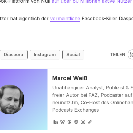
ok-Plattform von Null
auf über 80 Millionen aktive Nutzer
tzer hat eigentlich der
vermeintliche
Facebook-Killer Diasp
TEILEN
Diaspora
Instagram
Social
Marcel Weiß
Unabhängiger Analyst, Publizist & 
freier Autor bei FAZ, Podcaster auf
neunetz.fm, Co-Host des Onlinehan
Podcasts Exchanges