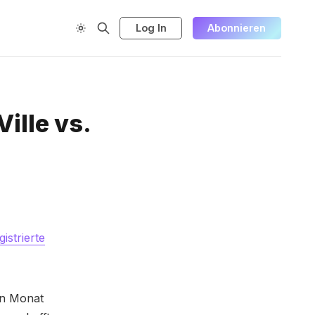
Log In
Abonnieren
ille vs.
istrierte
en Monat