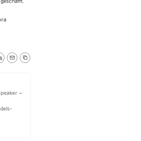
geschafft.
ora
Speaker ~
dels-