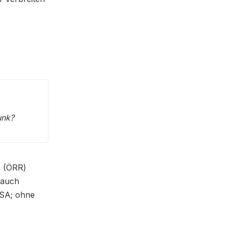
unk?
s
(ÖRR)
 auch
 USA; ohne