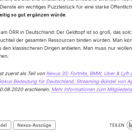
Dienste ein wichtiges Puzzlestück für eine starke Öffentlich
itig so gut ergänzen würde
.
am ÖRR in Deutschland: Der Geldtopf ist so groß, das so
ruchteil der gesamten Ressourcen binden würden. Man kö
zu den klassischeren Dingen anbieten. Man muss nur wolle
hen.
st zuerst als Teil von
Nexus 35: Fortnite, BMW, Uber & Lyft a
 Rokus Bedeutung für Deutschland, Streaming-Bündel von A
.08.2020 erschienen.
Mehr Informationen zum Mitglieder
TEILEN
del
Nexus-Auszüge