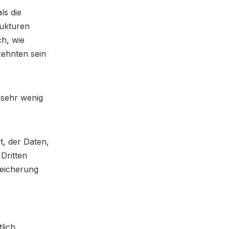
ls die
rukturen
ch, wie
zehnten sein
t sehr wenig
st, der Daten,
 Dritten
ereicherung
tlich