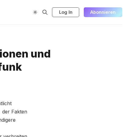
Log In
Abonnieren
tionen und
dfunk
tlicht
, der Fakten
ndigere
er verbreiten