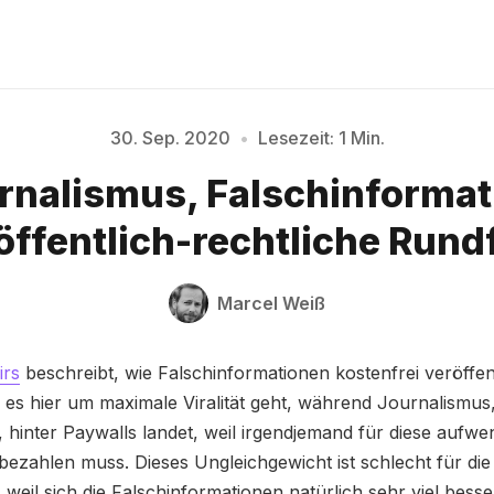
30. Sep. 2020
•
Lesezeit: 1 Min.
Bitte geben Sie mindestens 3 Zeichen ein
rnalismus, Falschinforma
öffentlich-rechtliche Run
Marcel Weiß
irs
beschreibt, wie Falschinformationen kostenfrei veröffen
 es hier um maximale Viralität geht, während Journalismus
, hinter Paywalls landet, weil irgendjemand für diese aufwe
bezahlen muss. Dieses Ungleichgewicht ist schlecht für die
 weil sich die Falschinformationen natürlich sehr viel bess