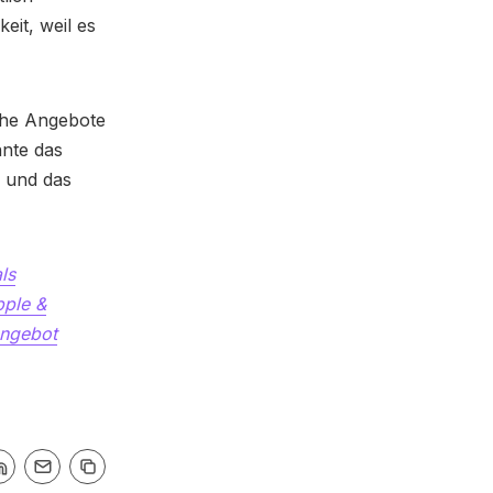
keit, weil es
lche Angebote
nnte das
n und das
ls
pple &
angebot