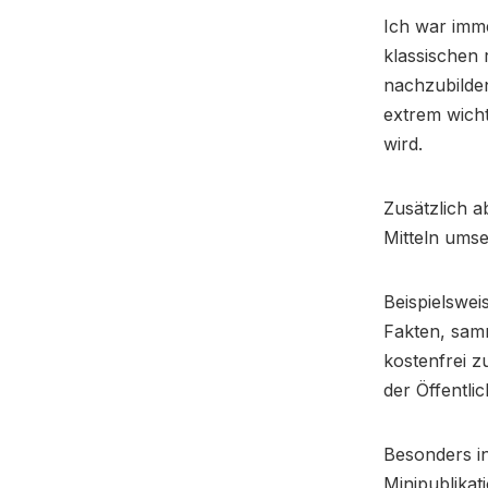
Ich war imm
klassischen 
nachzubilden
extrem wicht
wird.
Zusätzlich a
Mitteln umse
Beispielswei
Fakten, samme
kostenfrei zu
der Öffentli
Besonders i
Minipublikati