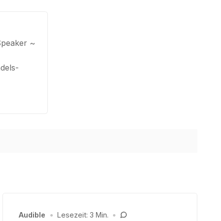
Speaker ~
dels-
Audible
•
Lesezeit: 3 Min.
•