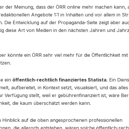
er der Meinung, dass der ÖRR online mehr machen kann, a
redaktionellen Angebote 1:1 in Inhalten und vor allem in St
. Die Entwicklung auf der Propaganda-Seite zeigt aber au
ig diese Art von Medien in den nächsten Jahren und Jahr
ber könnte ein ÖRR sehr viel mehr für die Öffentlichkeit mi
tzen.
se ein
öffentlich-rechtlich finanziertes Statista
. Ein Dien
lt, aufbereitet, in Kontext setzt, visualisiert, und das alles
r Verfügung stellt, weil er gebührenfinanziert ist, wäre B
chkeit, die kaum überschätzt werden kann.
n Hinblick auf die oben angesprochenen professionellen
onen, die allerorts entstehen, wären solche öffentlich-rech