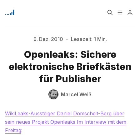
Home
Über
9. Dez. 2010
•
Lesezeit: 1 Min.
Openleaks: Sichere
Bitte geben Sie mindestens 3 Zeichen ein
Signup
elektronische Briefkästen
für Publisher
Marcel Weiß
WikiLeaks-Aussteiger Daniel Domscheit-Berg über
sein neues Projekt Openleaks Im Interview mit dem
Freitag
: