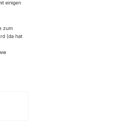
it einigen
ie zum
ird (da hat
wie