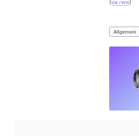
(
via rww
)
Allgemein