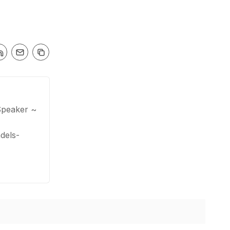
Speaker ~
dels-