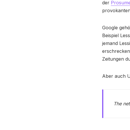
der
Prosume
provokante
Google gehör
Beispiel Less
jemand Lessi
erschrecken
Zeitungen d
Aber auch U
The net