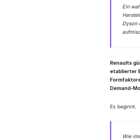
Ein wah
Herstel
Dyson o
aufmis
Renaults gü
etablierter
Formfaktore
Demand-Mod
Es beginnt.
Wie imm