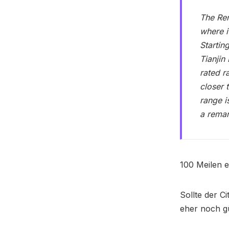
The Ren
where i
Startin
Tianjin
rated r
closer 
range i
a rema
100 Meilen 
Sollte der C
eher noch gü