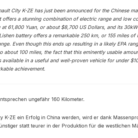
ault City K-ZE has just been announced for the Chinese ma
t offers a stunning combination of electric range and low co
g at 61,800 Yuan, or about $8,700 US Dollars, and its 30k
 Lishen battery offers a remarkable 250 km, or 155 miles o
ange. Even though this ends up resulting in a likely EPA ran
to about 100 miles, the fact that this eminently usable amoun
s available in a useful and well-proven vehicle for under $1
rkable achievement.
entsprechen ungefähr 160 Kilometer.
ity K-ZE ein Erfolg in China werden, wird er dank Massenpr
nstiger statt teurer in der Produktion für die westlichen M