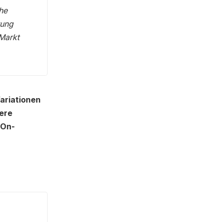
he
tung
 Markt
Variationen
here
 On-