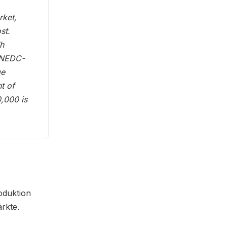
rket,
st.
Wh
f NEDC-
ge
t of
0,000 is
oduktion
ärkte.