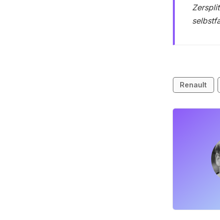
Zerspli
selbstf
Renault