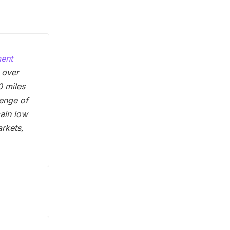
ment
 over
0 miles
lenge of
ain low
rkets,