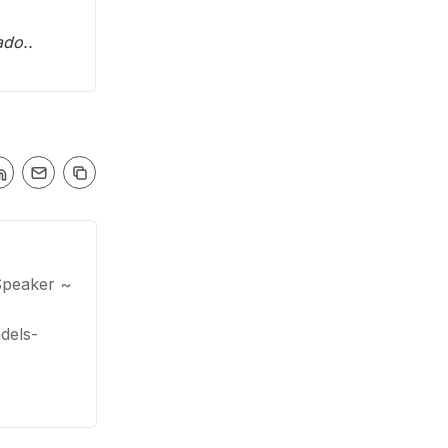
ado..
Speaker ~
dels-