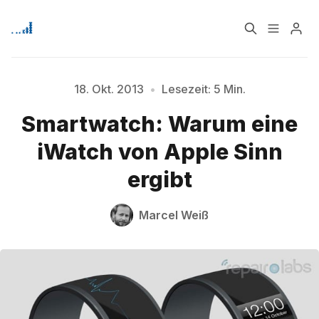
Home
Über
18. Okt. 2013
•
Lesezeit: 5 Min.
Smartwatch: Warum eine
Signup
iWatch von Apple Sinn
ergibt
Marcel Weiß
Bitte geben Sie mindestens 3 Zeichen ein