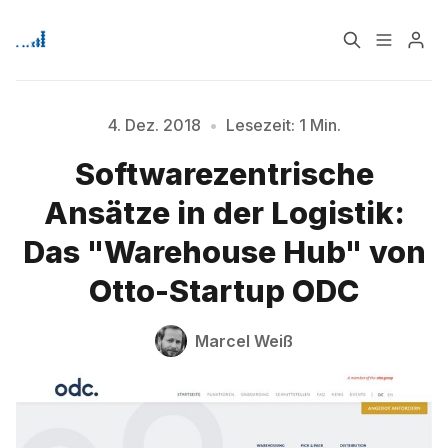
Home
Über
4. Dez. 2018
•
Lesezeit: 1 Min.
Softwarezentrische
Signup
Bitte geben Sie mindestens 3 Zeichen ein
Ansätze in der Logistik:
Das "Warehouse Hub" von
Otto-Startup ODC
Marcel Weiß