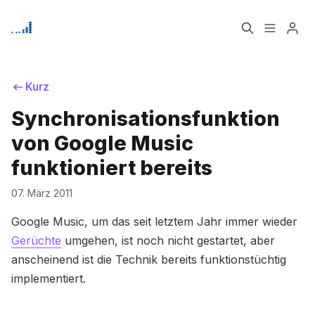
Home
Über
Kurz
Synchronisationsfunktion
Bitte geben Sie mindestens 3 Zeichen ein
Signup
von Google Music
funktioniert bereits
07. März 2011
Google Music, um das seit letztem Jahr immer wieder
Gerüchte
umgehen, ist noch nicht gestartet, aber
anscheinend ist die Technik bereits funktionstüchtig
implementiert.