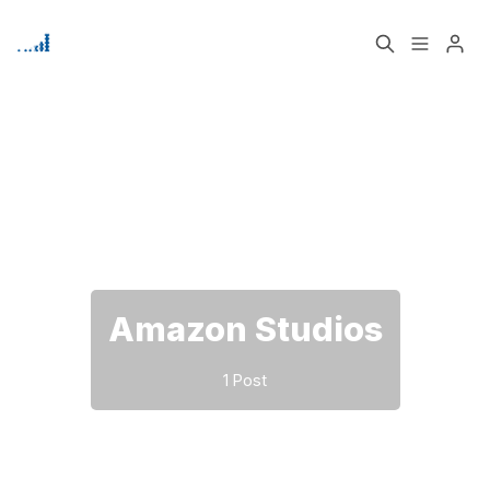
Home
Über
Bitte geben Sie mindestens 3 Zeichen ein
Signup
Amazon Studios
1 Post