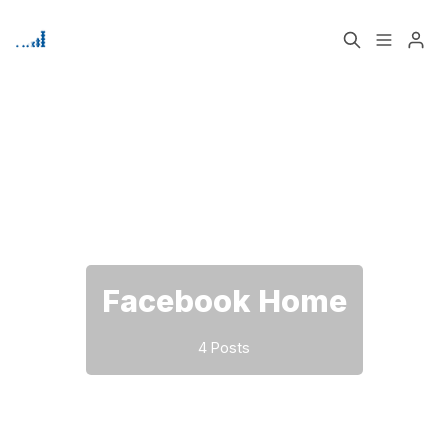
Home
Über
Bitte geben Sie mindestens 3 Zeichen ein
Signup
Facebook Home
4 Posts