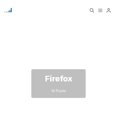
Home
Über
Bitte geben Sie mindestens 3 Zeichen ein
Signup
Firefox
14 Posts