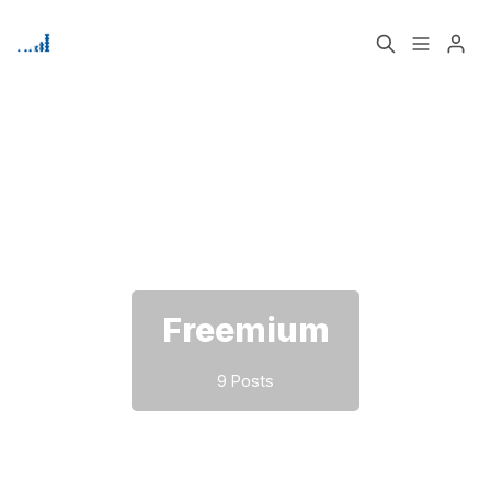
Home
Über
Bitte geben Sie mindestens 3 Zeichen ein
Signup
Freemium
9 Posts