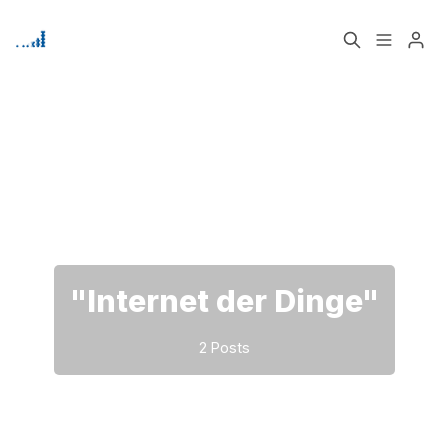
Home
Über
Bitte geben Sie mindestens 3 Zeichen ein
Signup
"Internet der Dinge"
2 Posts