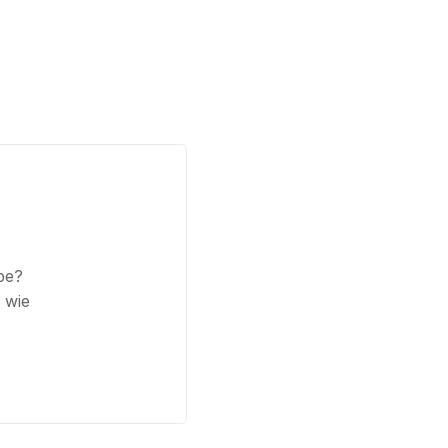
be?
 wie