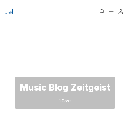
Home
Über
Bitte geben Sie mindestens 3 Zeichen ein
Signup
Music Blog Zeitgeist
1 Post