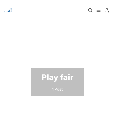
Home
Über
Bitte geben Sie mindestens 3 Zeichen ein
Signup
Play fair
1 Post