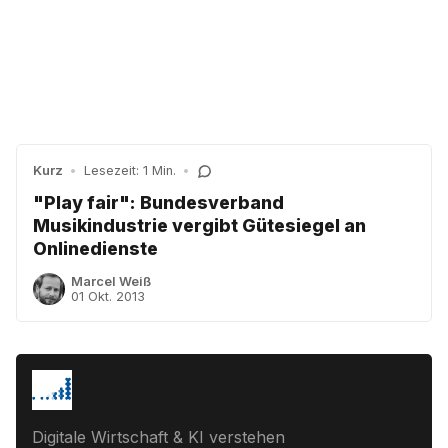
Kurz
•
Lesezeit: 1 Min.
•
"Play fair": Bundesverband
Musikindustrie vergibt Gütesiegel an
Onlinedienste
Marcel Weiß
01 Okt. 2013
Digitale Wirtschaft & KI verstehen