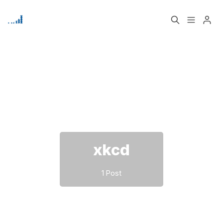
Home
Über
Bitte geben Sie mindestens 3 Zeichen ein
Signup
xkcd
1 Post