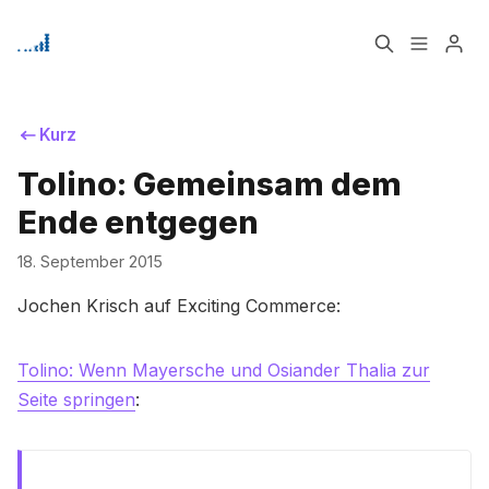
Home
Über
Kurz
Bitte geben Sie mindestens 3 Zeichen ein
Tolino: Gemeinsam dem
Signup
Ende entgegen
18. September 2015
Jochen Krisch auf Exciting Commerce:
Tolino: Wenn Mayersche und Osiander Thalia zur
Seite springen
: