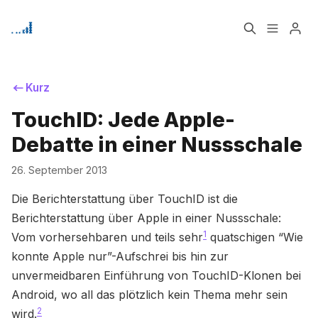
Home
Über
Kurz
TouchID: Jede Apple-
Signup
Debatte in einer Nussschale
Bitte geben Sie mindestens 3 Zeichen ein
26. September 2013
Die Berichterstattung über TouchID ist die
Berichterstattung über Apple in einer Nussschale:
1
Vom vorhersehbaren und teils sehr
quatschigen “Wie
konnte Apple nur”-Aufschrei bis hin zur
unvermeidbaren Einführung von TouchID-Klonen bei
Android, wo all das plötzlich kein Thema mehr sein
2
wird.