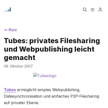
Home
Über
Kurz
Tubes: privates Filesharing
Bitte geben Sie mindestens 3 Zeichen ein
Signup
und Webpublishing leicht
gemacht
08. Oktober 2007
Tubes
ermöglicht simples Webpublishing,
Dateisynchronisation und einfaches P2P-Filesharing
auf privater Ebene.