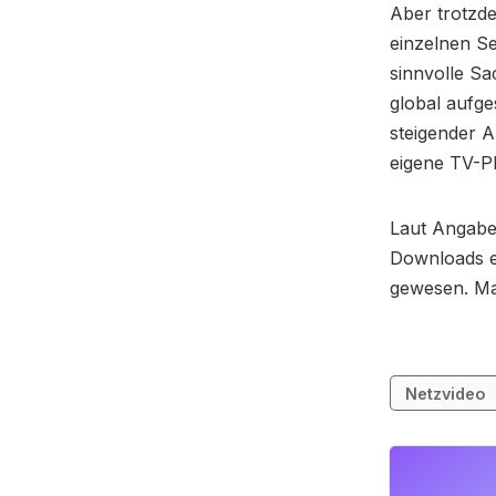
Aber trotzd
einzelnen S
sinnvolle Sa
global aufge
steigender A
eigene TV-Pl
Laut Angabe
Downloads er
gewesen. Mag
Netzvideo