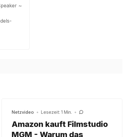
Speaker ~
dels-
Netzvideo
•
Lesezeit: 1 Min.
•
Amazon kauft Filmstudio
MGM - Warum das