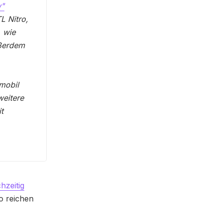
"
L Nitro,
, wie
ßerdem
mobil
weitere
t
chzeitig
o reichen