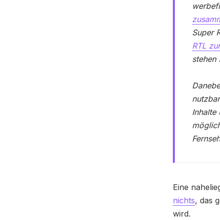
werbef
zusam
Super R
RTL zur
stehen 
Daneben
nutzbar
Inhalte
möglic
Fernse
Eine naheli
nichts
, das 
wird.