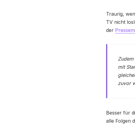
Traurig, wen
TV nicht los
der
Pressemi
Zudem k
mit Sta
gleiche
zuvor w
Besser für d
alle Folgen 