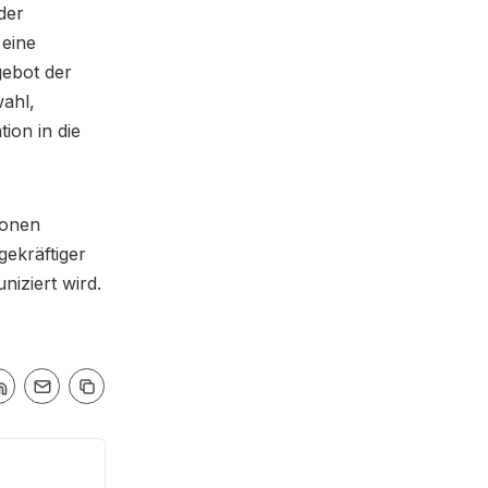
der
 eine
gebot der
wahl,
ion in die
ionen
gekräftiger
iziert wird.