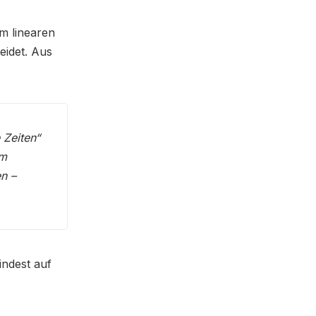
m linearen
eidet. Aus
 Zeiten“
am
n –
indest auf