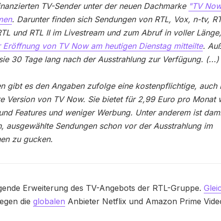
inanzierten TV-Sender unter der neuen Dachmarke
"TV Now
men
. Darunter finden sich Sendungen von RTL, Vox, n-tv, RT
TL und RTL II im Livestream und zum Abruf in voller Länge
 Eröffnung von TV Now am heutigen Dienstag mitteilte
. Au
sie 30 Tage lang nach der Ausstrahlung zur Verfügung. (...)
 gibt es den Angaben zufolge eine kostenpflichtige, auch 
e Version von TV Now. Sie bietet für 2,99 Euro pro Monat 
 und Features und weniger Werbung. Unter anderem ist dami
h, ausgewählte Sendungen schon vor der Ausstrahlung im
hen zu gucken.
egende Erweiterung des TV-Angebots der RTL-Gruppe.
Glei
gegen die
globalen
Anbieter Netflix und Amazon Prime Vide