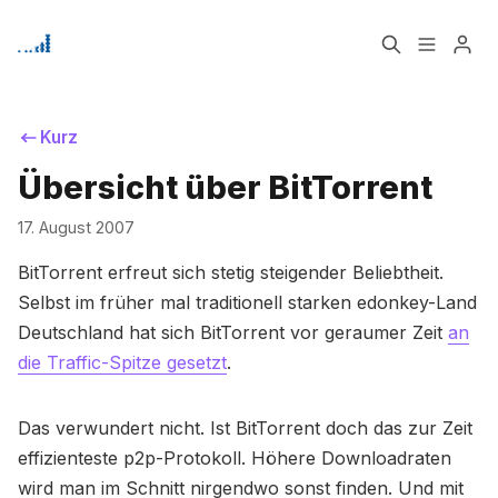
Home
Über
Kurz
Übersicht über BitTorrent
Bitte geben Sie mindestens 3 Zeichen ein
Signup
17. August 2007
BitTorrent erfreut sich stetig steigender Beliebtheit.
Selbst im früher mal traditionell starken edonkey-Land
Deutschland hat sich BitTorrent vor geraumer Zeit
an
die Traffic-Spitze gesetzt
.
Das verwundert nicht. Ist BitTorrent doch das zur Zeit
effizienteste p2p-Protokoll. Höhere Downloadraten
wird man im Schnitt nirgendwo sonst finden. Und mit