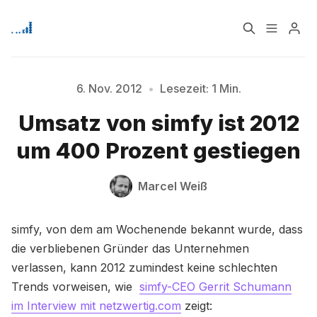
Home
Über
6. Nov. 2012
•
Lesezeit: 1 Min.
Umsatz von simfy ist 2012
Bitte geben Sie mindestens 3 Zeichen ein
Signup
um 400 Prozent gestiegen
Marcel Weiß
simfy, von dem am Wochenende bekannt wurde, dass
die verbliebenen Gründer das Unternehmen
verlassen, kann 2012 zumindest keine schlechten
Trends vorweisen, wie
simfy-CEO Gerrit Schumann
im Interview mit netzwertig.com
zeigt: