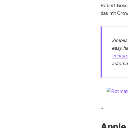
Robert Bosc
das mit Cro
Zimplis
easy ha
Ventur
automat
~
Apple 