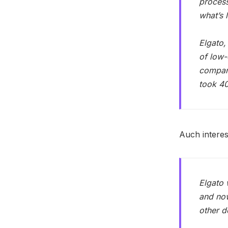
process
what’s 
Elgato,
of low-
company
took 40
Auch interes
Elgato 
and now
other d