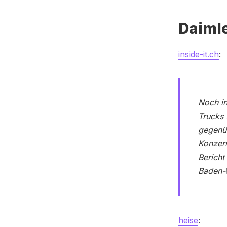
Daimle
inside-it.ch
:
Noch i
Trucks 
gegenüb
Konzer
Bericht
Baden-
heise
: