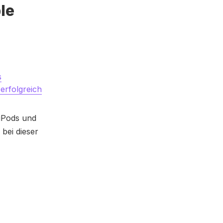
le
s
erfolgreich
iPods und
bei dieser