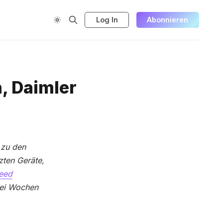
Log In
Abonnieren
, Daimler
 zu den
zten Geräte,
eed
wei Wochen