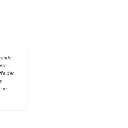
rende
ard
ffe der
m
 in