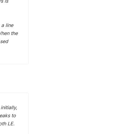
s is
a line
When the
osed
itially,
eaks to
oth LE.