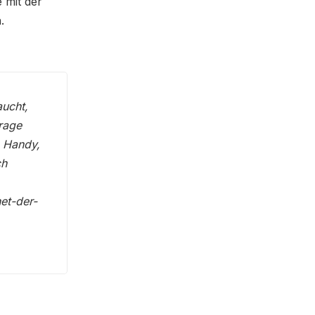
 mit der
.
aucht,
rage
m Handy,
ch
net-der-