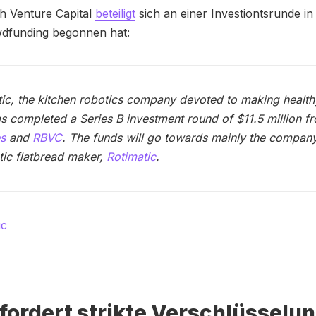
h Venture Capital
beteiligt
sich an einer Investiontsrunde in 
wdfunding begonnen hat:
tic, the kitchen robotics company devoted to making health
s completed a Series B investment round of $11.5 million 
es
and
RBVC
. The funds will go towards mainly the company’
ic flatbread maker,
Rotimatic
.
fordert strikte Verschlüsselun