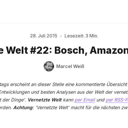
28. Juli 2015
•
Lesezeit: 3 Min.
e Welt #22: Bosch, Amazon
Bitte geben Sie mindestens 3 Zeichen ein
Marcel Weiß
ags erscheint an dieser Stelle eine kommentierte Übersicht
Entwicklungen und besten Analysen aus der Welt der vernet
t der Dinge'.
Vernetzte Welt
kann
per Email
und
per RSS-F
erden.
Achtung
: 'Vernetzte Welt' macht für die nächsten z