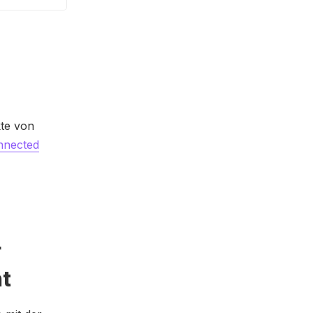
kte von
nnected
r
ht