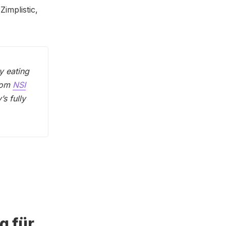
Zimplistic,
y eating
from
NSI
s fully
g für