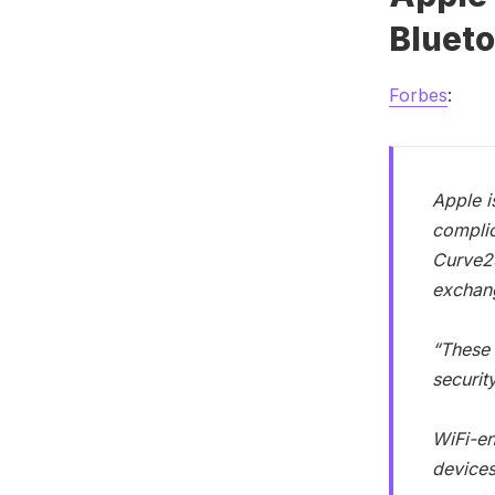
Bluet
Forbes
:
Apple i
complic
Curve25
exchan
“These 
securit
WiFi-en
devices