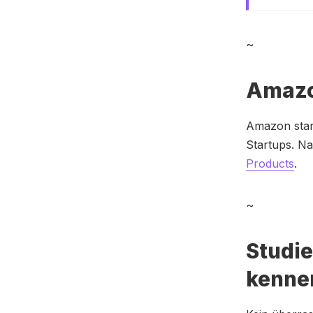
~
Amazo
Amazon star
Startups. Na
Products
.
~
Studie
kennen