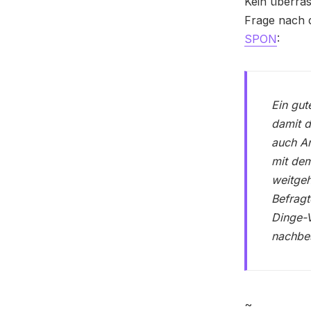
Kein überras
Frage nach d
SPON
:
Ein gut
damit d
auch A
mit dem
weitgeh
Befragt
Dinge-V
nachbes
~