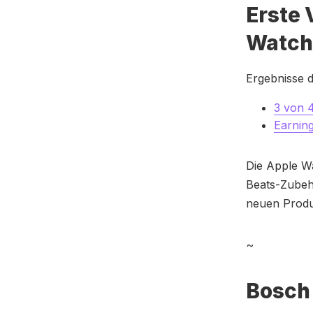
Erste 
Watch
Ergebnisse d
3 von 
Earning
Die Apple W
Beats-Zubeh
neuen Produ
~
Bosch 