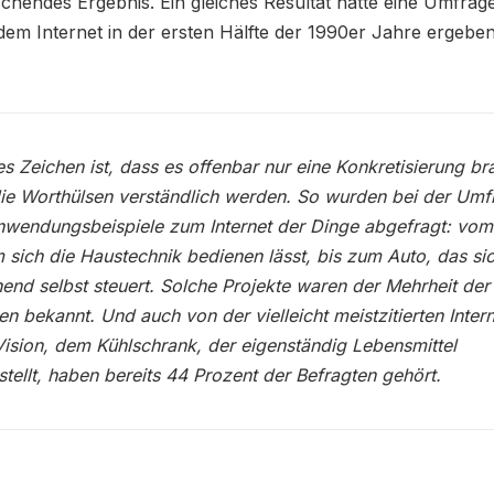
chendes Ergebnis. Ein gleiches Resultat hätte eine Umfrage
em Internet in der ersten Hälfte der 1990er Jahre ergeben
es Zeichen ist, dass es offenbar nur eine Konkretisierung br
ie Worthülsen verständlich werden. So wurden bei der Umf
nwendungsbeispiele zum Internet der Dinge abgefragt: vo
 sich die Haustechnik bedienen lässt, bis zum Auto, das si
end selbst steuert. Solche Projekte waren der Mehrheit der
en bekannt. Und auch von der vielleicht meistzitierten Inter
ision, dem Kühlschrank, der eigenständig Lebensmittel
tellt, haben bereits 44 Prozent der Befragten gehört.