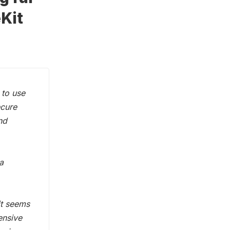
Kit
 to use
ecure
nd
a
it seems
ensive