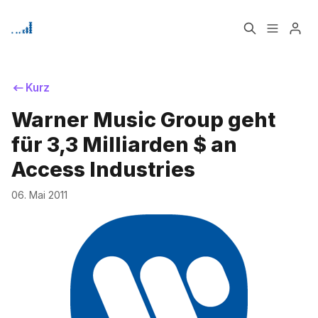
Home
Über
Kurz
Warner Music Group geht
Bitte geben Sie mindestens 3 Zeichen ein
Signup
für 3,3 Milliarden $ an
Access Industries
06. Mai 2011