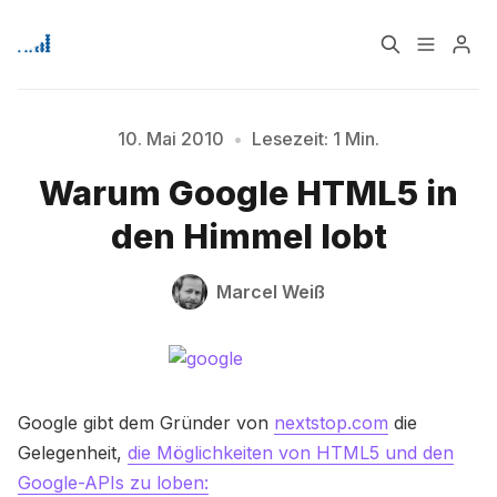
Home
Über
10. Mai 2010
•
Lesezeit: 1 Min.
Warum Google HTML5 in
Bitte geben Sie mindestens 3 Zeichen ein
Signup
den Himmel lobt
Marcel Weiß
Google gibt dem Gründer von
nextstop.com
die
Gelegenheit,
die Möglichkeiten von HTML5 und den
Google-APIs zu loben: