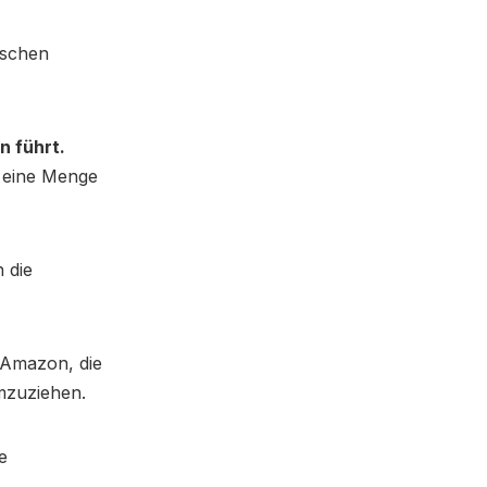
sschen
 führt.
r eine Menge
 die
i Amazon, die
mzuziehen.
e