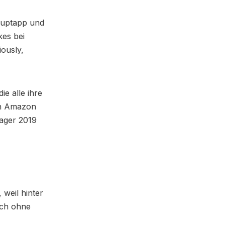
auptapp und
kes bei
ously,
ie alle ihre
on Amazon
ager 2019
weil hinter
ich ohne