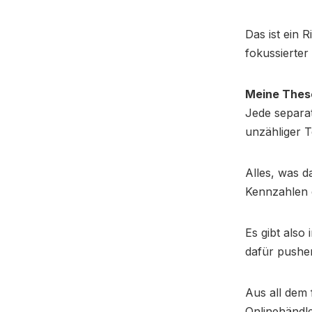
Das ist ein 
fokussierter
Meine These
Jede separa
unzähliger 
Alles, was d
Kennzahlen d
Es gibt also
dafür pushe
Aus all dem 
Onlinehändle