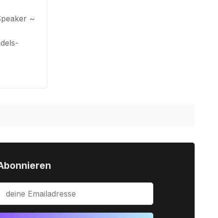
Speaker ~
dels-
Abonnieren