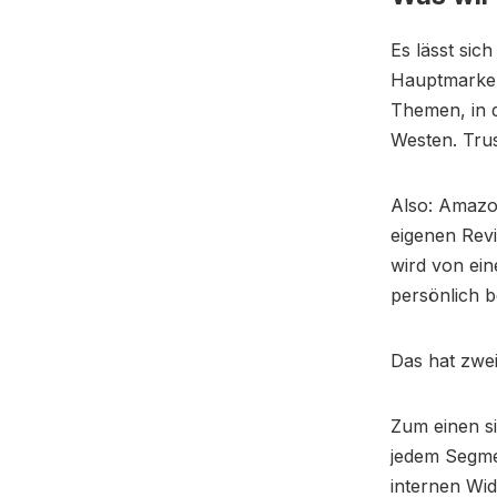
Es lässt si
Hauptmarke g
Themen, in d
Westen. Trus
Also: Amazon
eigenen Rev
wird von ei
persönlich b
Das hat zweie
Zum einen si
jedem Segm
internen Wid