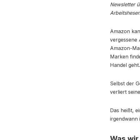
Newsletter ü
Arbeitshese
Amazon kann
vergessene A
Amazon-Mang
Marken find
Handel geht.
Selbst der 
verliert sein
Das heißt, e
irgendwann 
Was wir