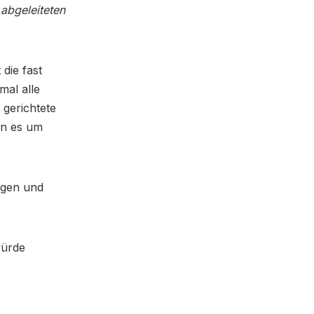
abgeleiteten
die fast
mal alle
gerichtete
nn es um
ogen und
würde