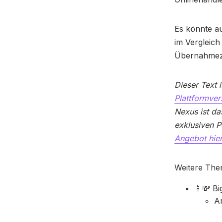
Es könnte a
im Vergleich
Übernahmezi
Dieser Text i
Plattformver
Nexus ist da
exklusiven 
Angebot hier
Weitere The
📱💸 Bi
A