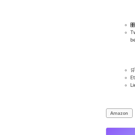
🎛
Tw
be
🛒
Et
Li
Amazon