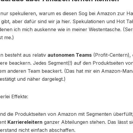
ch nur spekulieren, warum es diesen Sog bei Amazon zur H
ibt, aber dafür sind wir ja hier. Spekulationen und Hot Ta
enen ich mich auskenne wie in meiner Westentasche. (Seri
t me.)
 besteht aus relativ
autonomen Teams
(Profit-Centern), d
iere beackern. Jedes Segment(!) auf den Produktseiten v
nem anderen Team beackert. (Das hat mir ein Amazon-Man
estätigt und näher dargelegt.)
rlei Effekte:
nd die Produktseiten von Amazon mit Segmenten überfüllt, 
ent
Karriereleitern
ganzer Abteilungen stehen. Das lässt s
erstand nicht einfach abschaffen.