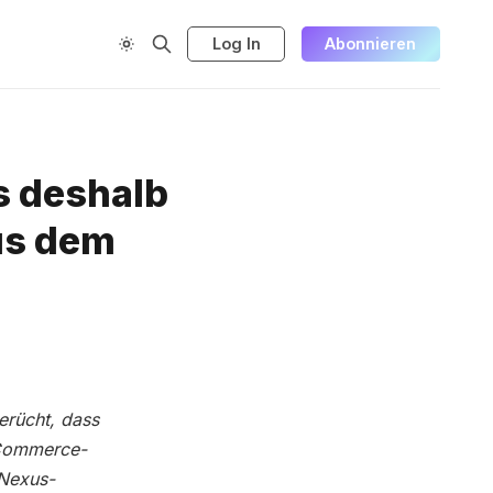
Log In
Abonnieren
s deshalb
aus dem
erücht, dass
-Commerce-
 Nexus-