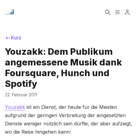
Home
Über
Kurz
Youzakk: Dem Publikum
Bitte geben Sie mindestens 3 Zeichen ein
Signup
angemessene Musik dank
Foursquare, Hunch und
Spotify
22. Februar 2011
Youzakk
ist ein Dienst, der heute für die Meisten
aufgrund der geringen Verbreitung der eingesetzten
Dienste weniger nützlich sein dürfte, der aber aufzeigt,
wo die Reise hingehen kann: