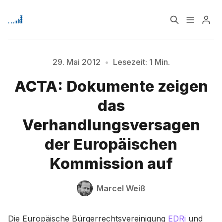
Home
Über
29. Mai 2012
•
Lesezeit: 1 Min.
ACTA: Dokumente zeigen
Bitte geben Sie mindestens 3 Zeichen ein
Signup
das
Verhandlungsversagen
der Europäischen
Kommission auf
Marcel Weiß
Die Europäische Bürgerrechtsvereinigung
EDRi
und