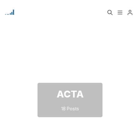
Home
Über
Bitte geben Sie mindestens 3 Zeichen ein
Signup
ACTA
18 Posts