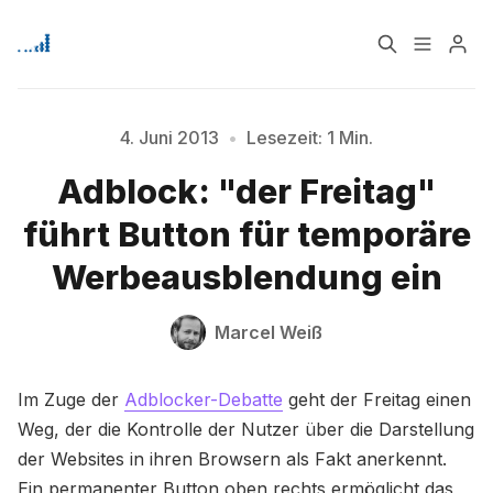
Home
Über
4. Juni 2013
•
Lesezeit: 1 Min.
Adblock: "der Freitag"
Bitte geben Sie mindestens 3 Zeichen ein
Signup
führt Button für temporäre
Werbeausblendung ein
Marcel Weiß
Im Zuge der
Adblocker-Debatte
geht der Freitag einen
Weg, der die Kontrolle der Nutzer über die Darstellung
der Websites in ihren Browsern als Fakt anerkennt.
Ein permanenter Button oben rechts ermöglicht das