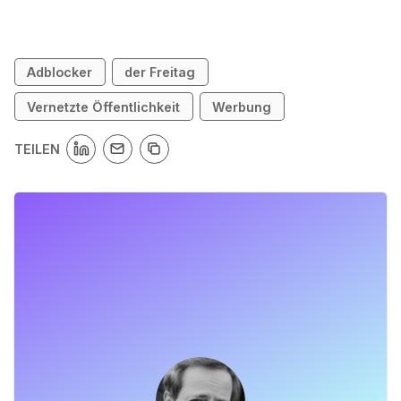
Adblocker
der Freitag
Vernetzte Öffentlichkeit
Werbung
TEILEN