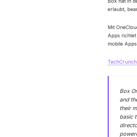
Box hat in d
erlaubt, bea
Mit OneCloud
Apps richtet
mobile Apps 
TechCrunch
Box On
and th
their 
basic 
directo
powere