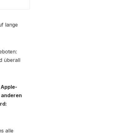
uf lange
eboten:
d überall
e Apple-
r anderen
rd:
s alle