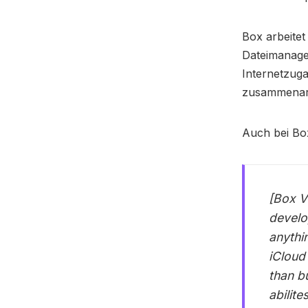
Box arbeitet
Dateimanage
Internetzuga
zusammenarb
Auch bei Bo
[Box VP
develo
anythi
iCloud
than b
abilites