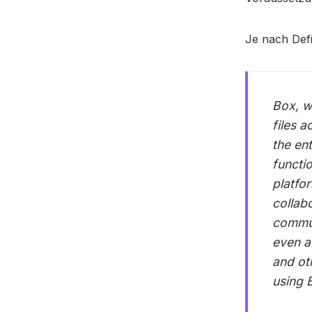
Je nach Defi
Box, w
files 
the en
functio
platfo
collab
commun
even a
and ot
using 