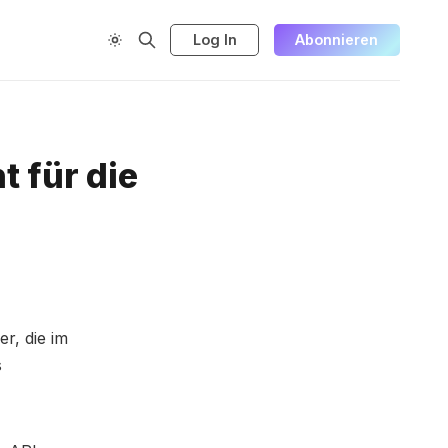
Log In
Abonnieren
 für die
r, die im
s