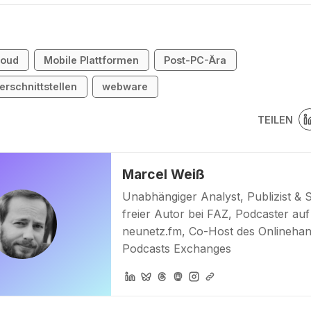
loud
Mobile Plattformen
Post-PC-Ära
rschnittstellen
webware
TEILEN
Marcel Weiß
Unabhängiger Analyst, Publizist & 
freier Autor bei FAZ, Podcaster auf
neunetz.fm, Co-Host des Onlinehan
Podcasts Exchanges