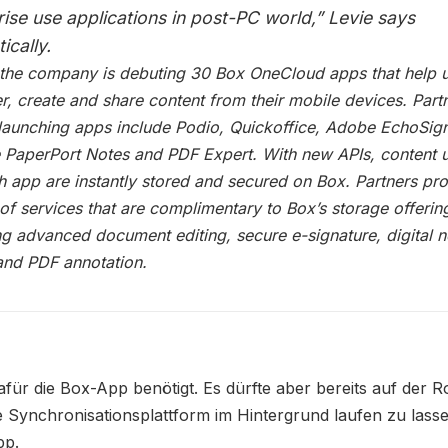
rise use applications in post-PC world,” Levie says
ically.
the company is debuting 30 Box OneCloud apps that help 
r, create and share content from their mobile devices. Partn
 launching apps include Podio, Quickoffice, Adobe EchoSig
PaperPort Notes and PDF Expert. With new APIs, content 
h app are instantly stored and secured on Box. Partners pr
 of services that are complimentary to Box’s storage offerin
ng advanced document editing, secure e-signature, digital n
and PDF annotation.
für die Box-App benötigt. Es dürfte aber bereits auf der
e Synchronisationsplattform im Hintergrund laufen zu lasse
pp.