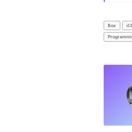
Box
iC
Programmie