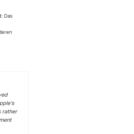
d: Das
nderen
ved
pple’s
 rather
ement