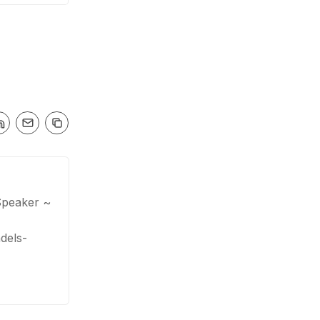
Speaker ~
dels-