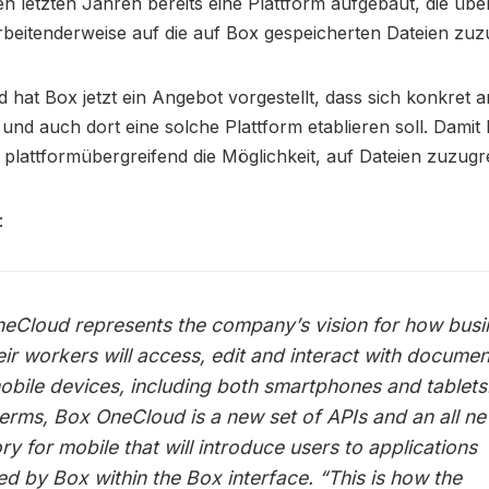
en letzten Jahren bereits eine Plattform aufgebaut, die übe
rbeitenderweise auf die auf Box gespeicherten Dateien zuz
 hat Box jetzt ein Angebot vorgestellt, dass sich konkret 
 und auch dort eine solche Plattform etablieren soll. Dam
plattformübergreifend die Möglichkeit, auf Dateien zuzugre
:
eCloud represents the company’s vision for how bus
eir workers will access, edit and interact with docume
mobile devices, including both smartphones and tablets.
terms, Box OneCloud is a new set of APIs and an all n
ry for mobile that will introduce users to applications
d by Box within the Box interface. “This is how the