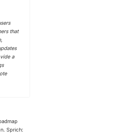
users
ers that
n,
updates
ovide a
gs
ote
 Roadmap
n. Sprich: