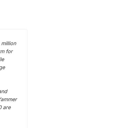
million
rm for
le
age
and
 Yammer
0 are