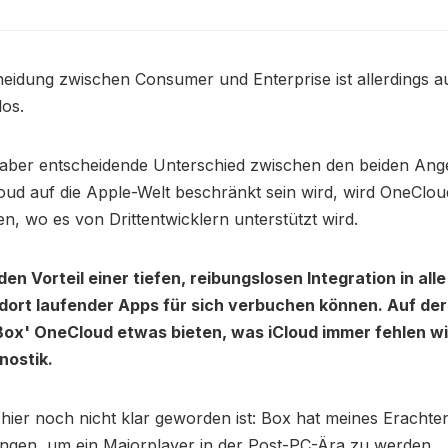
eidung zwischen Consumer und Enterprise ist allerdings a
los.
, aber entscheidende Unterschied zwischen den beiden Ang
ud auf die Apple-Welt beschränkt sein wird, wird OneClou
n, wo es von Drittentwicklern unterstützt wird.
den Vorteil einer tiefen, reibungslosen Integration in all
dort laufender Apps für sich verbuchen können. Auf de
Box' OneCloud etwas bieten, was iCloud immer fehlen wi
nostik.
s hier noch nicht klar geworden ist: Box hat meines Erachten
ngen, um ein Majorplayer in der Post-PC-Ära zu werden.