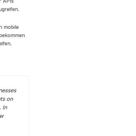
r APIs
ugreifen.
an mobile
it bekommen
ifen.
inesses
nts on
 In
ew