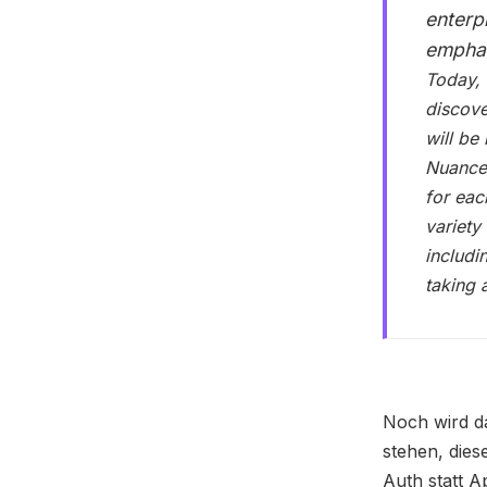
enterp
emphat
Today, 
discove
will be
Nuance 
for eac
variety
includi
taking 
Noch wird da
stehen, dies
Auth statt A