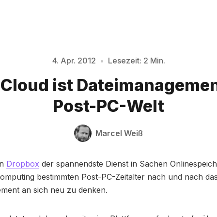
4. Apr. 2012
•
Lesezeit: 2 Min.
Cloud ist Dateimanagement
Bitte geben Sie mindestens 3 Zeichen ein
Post-PC-Welt
Marcel Weiß
en
Dropbox
der spannendste Dienst in Sachen Onlinespeiche
omputing bestimmten Post-PC-Zeitalter nach und nach da
ment an sich neu zu denken.