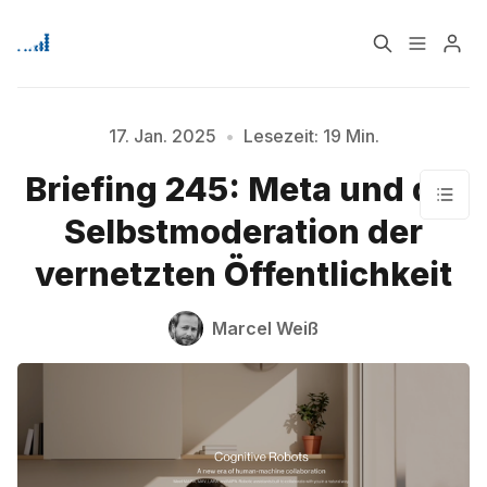
Home
Über
17. Jan. 2025
•
Lesezeit: 19 Min.
Briefing 245: Meta und die
Signup
Selbstmoderation der
vernetzten Öffentlichkeit
Marcel Weiß
Bitte geben Sie mindestens 3 Zeichen ein