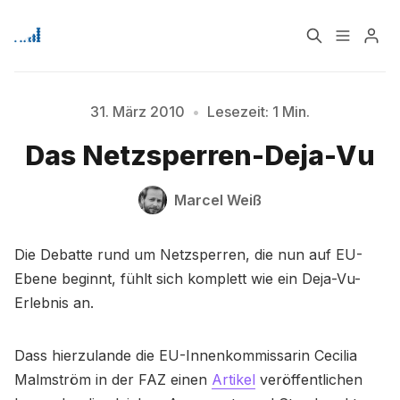
Home
Über
31. März 2010
•
Lesezeit: 1 Min.
Das Netzsperren-Deja-Vu
Bitte geben Sie mindestens 3 Zeichen ein
Signup
Marcel Weiß
Die Debatte rund um Netzsperren, die nun auf EU-
Ebene beginnt, fühlt sich komplett wie ein Deja-Vu-
Erlebnis an.
Dass hierzulande die EU-Innenkommissarin Cecilia
Malmström in der FAZ einen
Artikel
veröffentlichen