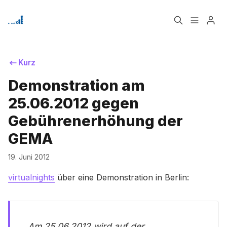
Home
Über
Kurz
Bitte geben Sie mindestens 3 Zeichen ein
Demonstration am
Signup
25.06.2012 gegen
Gebührenerhöhung der
GEMA
19. Juni 2012
virtualnights
über eine Demonstration in Berlin:
Am 25.06.2012 wird auf der