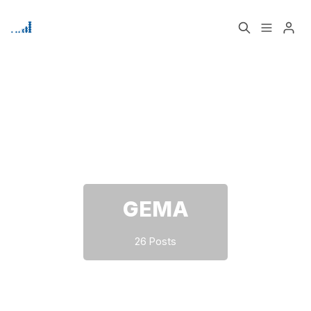
Home
Über
Bitte geben Sie mindestens 3 Zeichen ein
Signup
GEMA
26 Posts