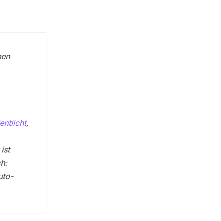
hen
entlicht
,
ist
h:
uto-