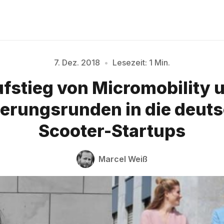
7. Dez. 2018
•
Lesezeit: 1 Min.
fstieg von Micromobility 
Bitte geben Sie mindestens 3 Zeichen ein
ierungsrunden in die deuts
Scooter-Startups
Marcel Weiß