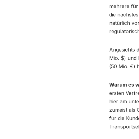
mehrere für 
die nächstes
natürlich v
regulatorisc
Angesichts 
Mio. $) und 
(50 Mio. €) 
Warum es wi
ersten Vertr
hier am unt
zumeist als 
für die Kund
Transportse