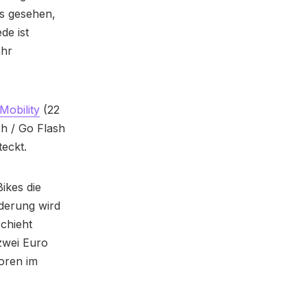
ps gesehen,
de ist
ahr
Mobility
(22
sh / Go Flash
teckt.
ikes die
rderung wird
chieht
 zwei Euro
toren im