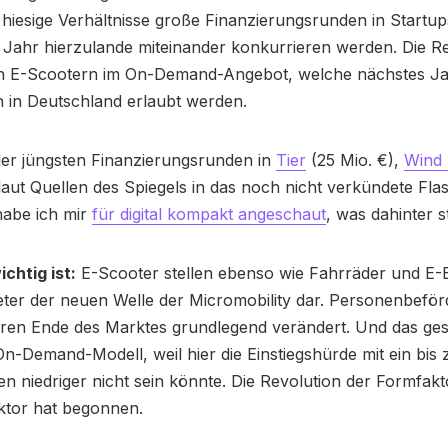
hiesige Verhältnisse große Finanzierungsrunden in Startu
 Jahr hierzulande miteinander konkurrieren werden. Die Re
on E-Scootern im On-Demand-Angebot, welche nächstes J
h in Deutschland erlaubt werden.
der jüngsten Finanzierungsrunden in
Tier
(25 Mio. €),
Wind 
laut Quellen des Spiegels in das noch nicht verkündete Fla
habe ich mir
für digital kompakt angeschaut
, was dahinter s
chtig ist:
E-Scooter stellen ebenso wie Fahrräder und E-B
eter der neuen Welle der Micromobility dar. Personenbefö
eren Ende des Marktes grundlegend verändert. Und das ges
On-Demand-Modell, weil hier die Einstiegshürde mit ein bis
en niedriger nicht sein könnte. Die Revolution der Formfak
ktor hat begonnen.