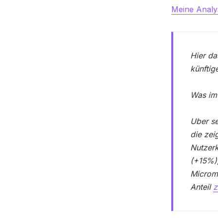
Meine Analys
Hier d
künftig
Was im
Uber s
die zei
Nutzer
(+15%),
Microm
Anteil
z