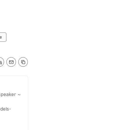
e
Speaker ~
dels-