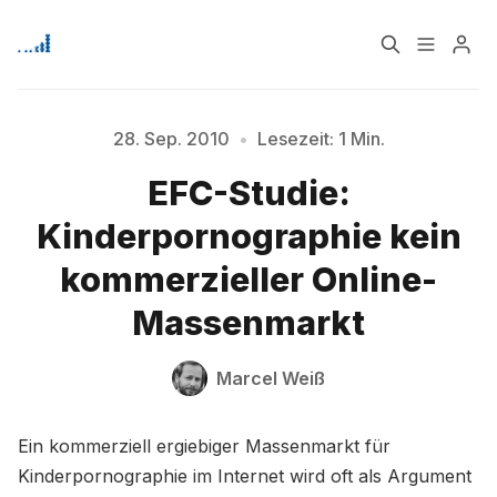
Home
Über
28. Sep. 2010
•
Lesezeit: 1 Min.
EFC-Studie:
Signup
Bitte geben Sie mindestens 3 Zeichen ein
Kinderpornographie kein
kommerzieller Online-
Massenmarkt
Marcel Weiß
Ein kommerziell ergiebiger Massenmarkt für
Kinderpornographie im Internet wird oft als Argument