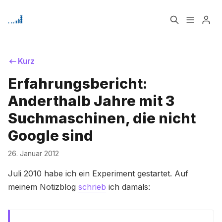
Home
Über
Kurz
Erfahrungsbericht:
Signup
Anderthalb Jahre mit 3
Suchmaschinen, die nicht
Google sind
26. Januar 2012
Bitte geben Sie mindestens 3 Zeichen ein
Juli 2010 habe ich ein Experiment gestartet. Auf
meinem Notizblog
schrieb
ich damals: