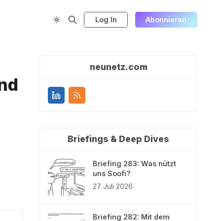
Log In
Abonnieren
neunetz.com
und
Briefings & Deep Dives
Briefing 283: Was nützt
uns Soofi?
27 Juli 2026
Briefing 282: Mit dem