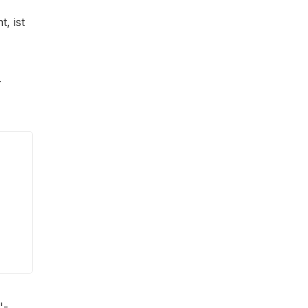
, ist
-
'-