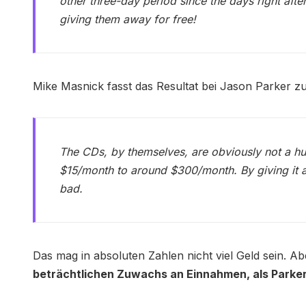
other three-day period since the days right afte
giving them away for free!
Mike Masnick fasst das Resultat bei Jason Parker 
The CDs, by themselves, are obviously not a hu
$15/month to around $300/month. By giving it a
bad.
Das mag in absoluten Zahlen nicht viel Geld sein. Abe
beträchtlichen Zuwachs an Einnahmen, als Parker 