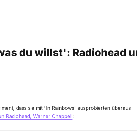
 was du willst': Radiohead 
Bitte geben Sie mindestens 3 Zeichen ein
iment, dass sie mit 'In Rainbows' ausprobierten überaus
 von Radiohead, Warner Chappell
: