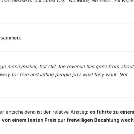
r the release of our latest CD, "No More, No Less". All while
zusammen:
ge moneymaker, but still, the revenue has gone from about
way for free and letting people pay what they want. Not
r entscheidend ist der relative Anstieg:
es führte zu eine
von einem festen Preis zur freiwilligen Bezahlung wech