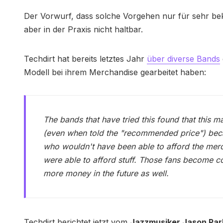
Der Vorwurf, dass solche Vorgehen nur für sehr beka
aber in der Praxis nicht haltbar.
Techdirt hat bereits letztes Jahr
über diverse Bands
Modell bei ihrem Merchandise gearbeitet haben:
The bands that have tried this found that this 
(even when told the "recommended price") becau
who wouldn't have been able to afford the merc
were able to afford stuff. Those fans become c
more money in the future as well.
Techdirt berichtet jetzt vom
Jazzmusiker Jason Par