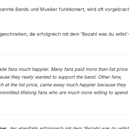
nnte Bands und Musiker funktioniert, wird oft vorgebracht
geschrieben, die erfolgreich mit dem 'Bezahl was du willst'
made fans much happier. Many fans paid more than list price
se they really wanted to support the band. Other fans,
h at the list price, came away much happier because they
ommitted lifelong fans who are much more willing to spend
ker
, der ebenfalls erfolgreich mit dem 'Bezahl was du willst