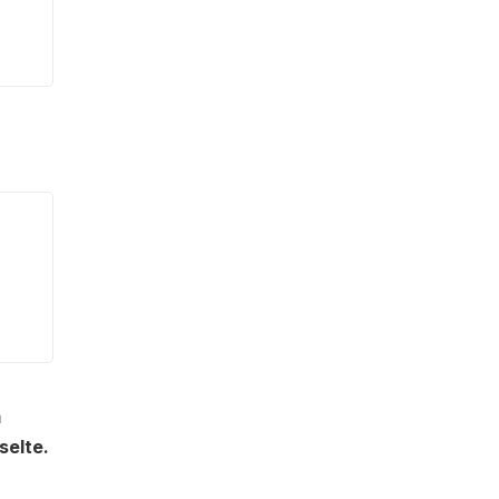
m
selte.