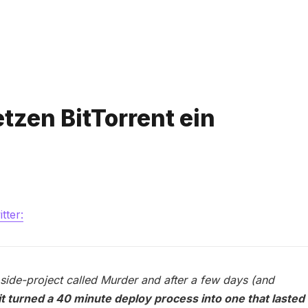
Bitte geben Sie mindestens 3 Zeichen ein
tzen BitTorrent ein
tter:
 side-project called Murder and after a few days (and
it turned a 40 minute deploy process into one that lasted