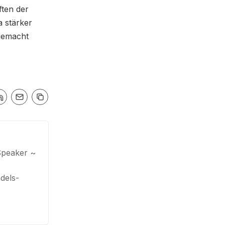
ften der
a stärker
 gemacht
Speaker ~
dels-