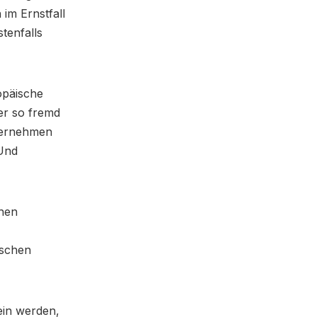
im Ernstfall
tenfalls
opäische
er so fremd
nternehmen
 Und
chen
ischen
ein werden,