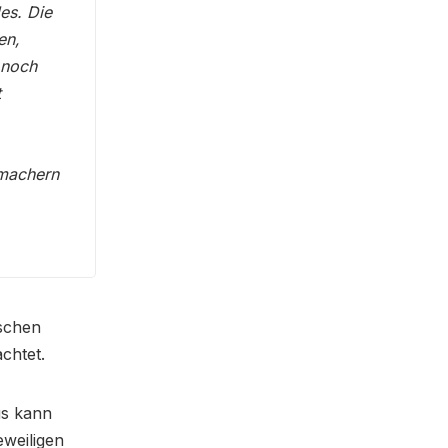
es. Die
en,
 noch
t
emachern
ischen
chtet.
us kann
eweiligen