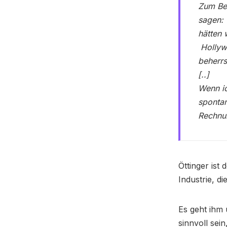
Zum Bei
sagen: 
hätten 
Hollyw
beherr
[..]
Wenn ic
sponta
Rechnu
Öttinger ist
Industrie, d
Es geht ihm 
sinnvoll sei