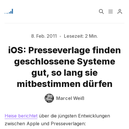
Home
Über
8. Feb. 2011
•
Lesezeit: 2 Min.
iOS: Presseverlage finden
Signup
geschlossene Systeme
Bitte geben Sie mindestens 3 Zeichen ein
gut, so lang sie
mitbestimmen dürfen
Marcel Weiß
Heise berichtet
über die jüngsten Entwicklungen
zwischen Apple und Presseverlagen: