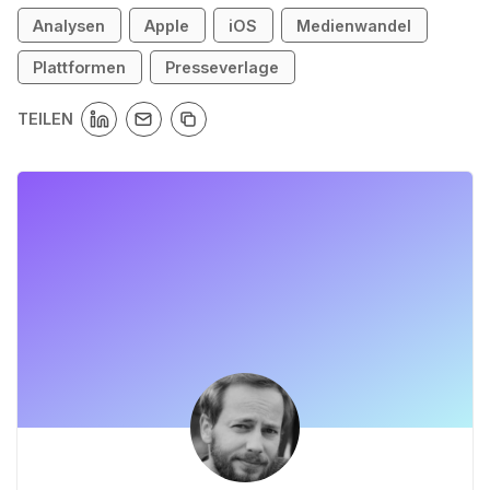
Analysen
Apple
iOS
Medienwandel
Plattformen
Presseverlage
TEILEN