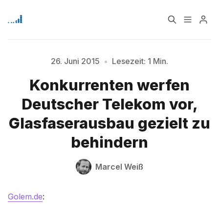
Home
Über
26. Juni 2015
•
Lesezeit: 1 Min.
Konkurrenten werfen
Bitte geben Sie mindestens 3 Zeichen ein
Signup
Deutscher Telekom vor,
Glasfaserausbau gezielt zu
behindern
Marcel Weiß
Golem.de
: